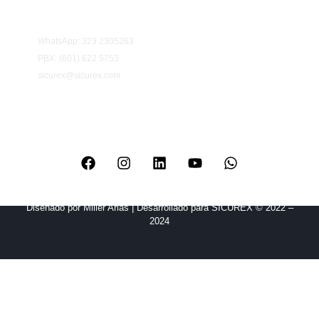
Información y contacto:
WhatsApp: 323 2305263
PBX: (601) 622 5753
sicurex@sicurex.com
Información y contacto:
Diseñado por Miller Arias | Desarrollado para SICUREX © 2022 –
2024