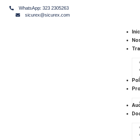
WhatsApp: 323 2305263
sicurex@sicurex.com
Ini
No
Tra
Pol
Pr
Aud
Do