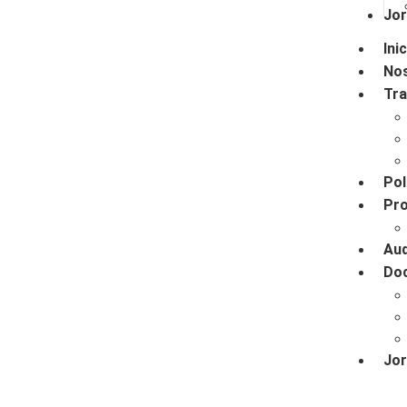
Jo
Ini
No
Tra
Pol
Pr
Aud
Do
Jo