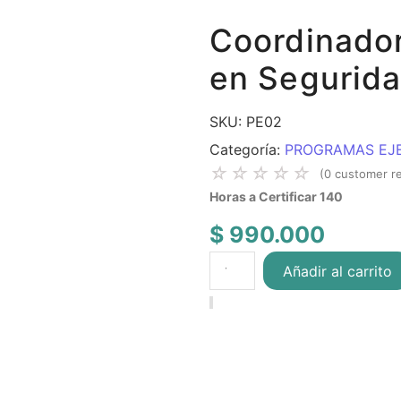
Coordinado
en Segurida
SKU:
PE02
Categoría:
PROGRAMAS EJ
☆
☆
☆
☆
☆
(
0
customer r
Horas a Certificar 140
$
990.000
Añadir al carrito