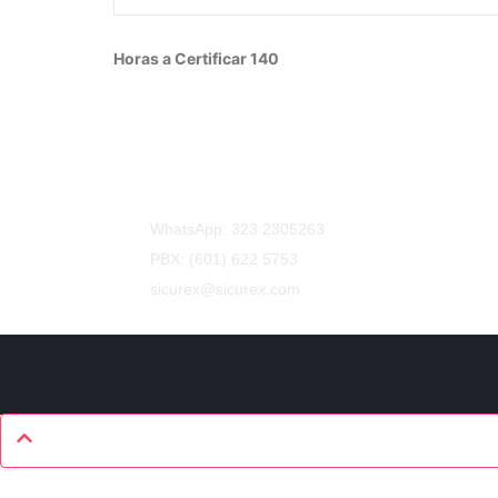
Horas a Certificar 140
Información y contacto:
WhatsApp: 323 2305263
PBX: (601) 622 5753
sicurex@sicurex.com