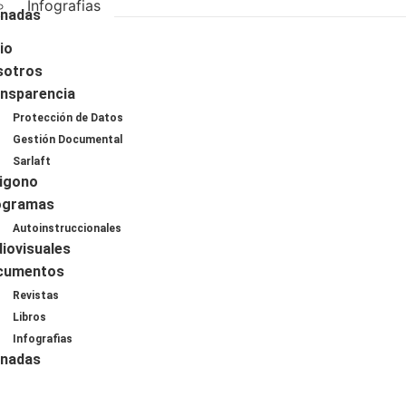
Infografias
rnadas
cio
sotros
nsparencia
Protección de Datos
Gestión Documental
Sarlaft
igono
ogramas
Autoinstruccionales
iovisuales
cumentos
Revistas
Libros
Infografias
rnadas