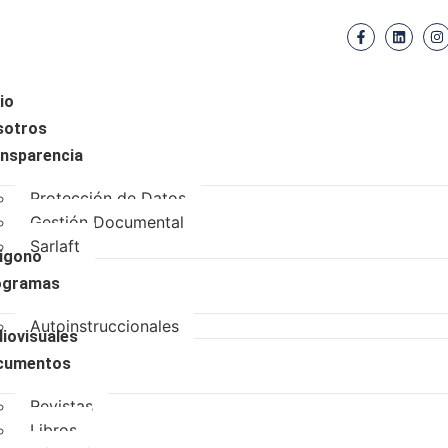
cio
sotros
nsparencia
Protección de Datos
Gestión Documental
Sarlaft
igono
ogramas
Autoinstruccionales
iovisuales
cumentos
Revistas
Libros