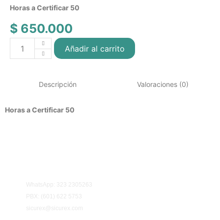
Horas a Certificar 50
$
650.000
Añadir al carrito
Descripción
Valoraciones (0)
Horas a Certificar 50
Información y contacto:
WhatsApp: 323 2305263
PBX: (601) 622 5753
sicurex@sicurex.com