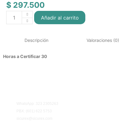
$
297.500
Añadir al carrito
Descripción
Valoraciones (0)
Horas a Certificar 30
Información y contacto:
WhatsApp: 323 2305263
PBX: (601) 622 5753
sicurex@sicurex.com